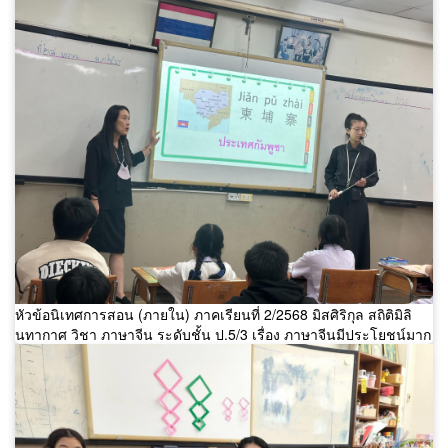
หัวข้อนิเทศการสอน (ภายใน) ภาคเรียนที่ 2/2568 มิสศิริกุล สถิติมิลิ
นทากาศ วิชา ภาษาจีน ระดับชั้น ป.5/3 เรื่อง ภาษาจีนมีประโยชน์มาก